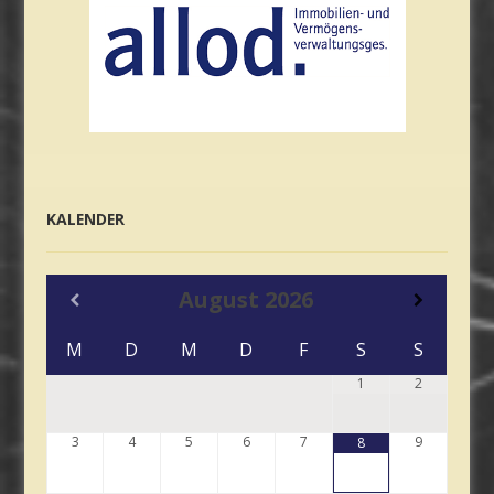
KALENDER
August
2026
M
D
M
D
F
S
S
1
2
3
4
5
6
7
9
8