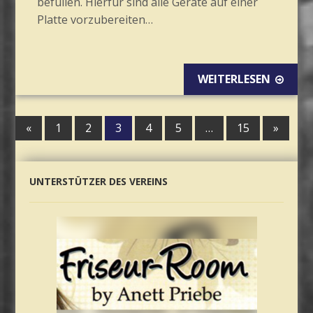
befüllen. Hierfür sind alle Geräte auf einer
Platte vorzubereiten…
WEITERLESEN
«
1
2
3
4
5
…
15
»
UNTERSTÜTZER DES VEREINS