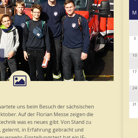
M
3
10
17
24
31
wartete uns beim Besuch der sächsischen
tober. Auf der Florian Messe zeigen die
echnik was es neues gibt. Von Stand zu
 gelernt, in Erfahrung gebracht und
feuerwehr-Einstellungstest hat ein JF-