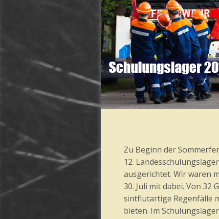
Zu Beginn der Sommerferi
12. Landesschulungslage
ausgerichtet. Wir waren m
30. Juli mit dabei. Von 32
sintflutartige Regenfälle 
bieten. Im Schulungslage