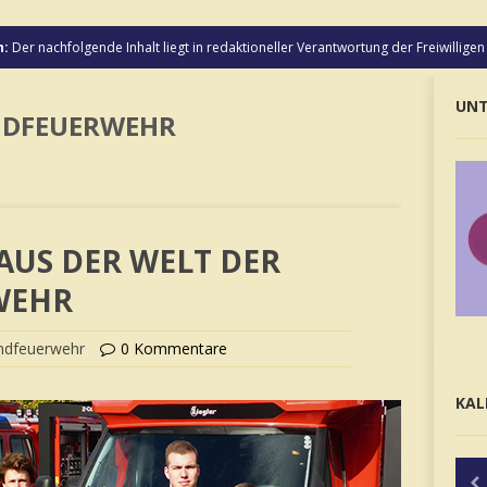
n:
Der nachfolgende Inhalt liegt in redaktioneller Verantwortung der Freiwillige
UNT
NDFEUERWEHR
AUS DER WELT DER
WEHR
ndfeuerwehr
0 Kommentare
KAL