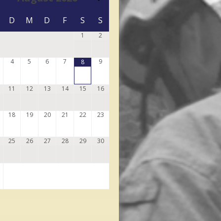
D
M
D
F
S
S
1
2
4
5
6
7
9
8
11
12
13
14
15
16
18
19
20
21
22
23
25
26
27
28
29
30