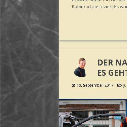
Kamerad absolviert.Es war
DER NA
ES GEH
10. September 2017
J