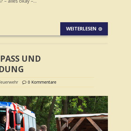
s? – alles okay –…
WEITERLESEN
SPASS UND A
DUNG
feuerwehr
0 Kommentare