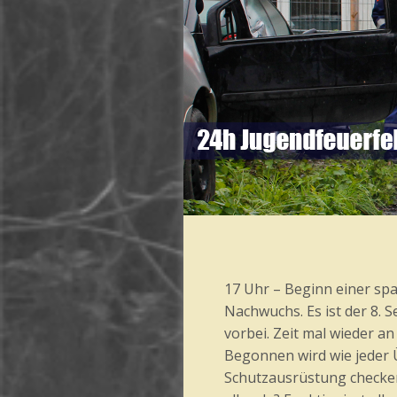
17 Uhr – Beginn einer sp
Nachwuchs. Es ist der 8.
vorbei. Zeit mal wieder a
Begonnen wird wie jeder 
Schutzausrüstung checke