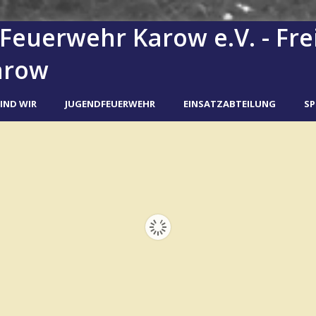
Feuerwehr Karow e.V. - Frei
arow
IND WIR
JUGENDFEUERWEHR
EINSATZABTEILUNG
S